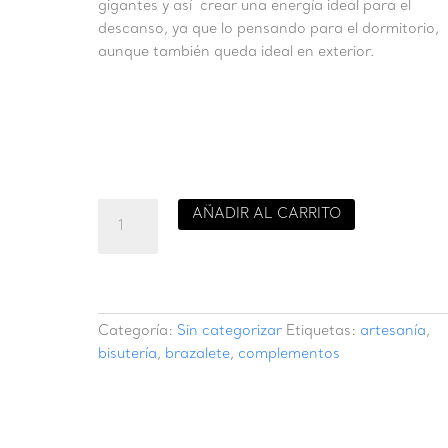
gigantes y así crear una energía ideal para el
descanso, ya que lo pensando para el dormitorio,
aunque también queda ideal en exterior.
móvil
AÑADIR AL CARRITO
luna
cantidad
Categoría:
Sin categorizar
Etiquetas:
artesanía
,
bisutería
,
brazalete
,
complementos