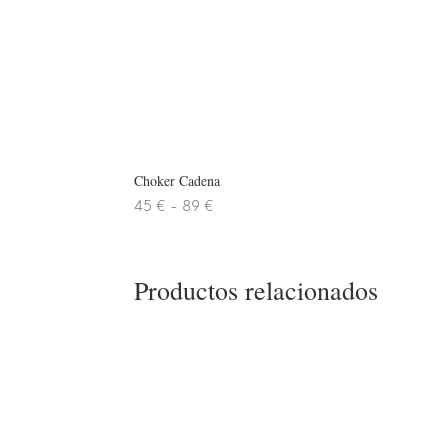
Choker Cadena
Rango
45
€
-
89
€
de
precios:
desde
Productos relacionados
45 €
hasta
89 €