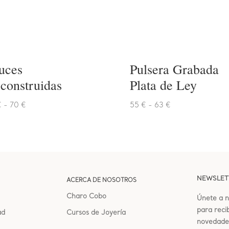
uces
Pulsera Grabada
construidas
Plata de Ley
Rango
Rango
€
-
70
€
55
€
-
63
€
de
de
precios:
precios:
desde
desde
50 €
55 €
hasta
hasta
70 €
63 €
NEWSLET
ACERCA DE NOSOTROS
Charo Cobo
Únete a n
para recib
ad
Cursos de Joyería
novedade