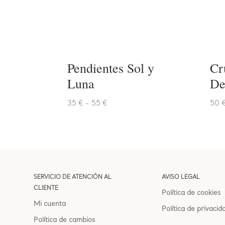
Pendientes Sol y
Cr
Luna
De
Rango
35
€
-
55
€
50
de
precios:
desde
35 €
hasta
55 €
SERVICIO DE ATENCIÓN AL
AVISO LEGAL
CLIENTE
Política de cookies
Mi cuenta
Política de privacid
Política de cambios