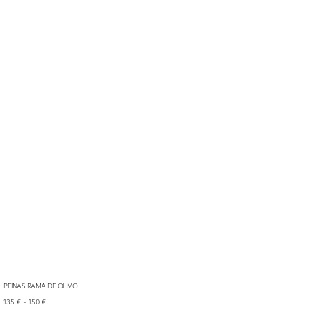
PEINAS RAMA DE OLIVO
Rango
135
€
-
150
€