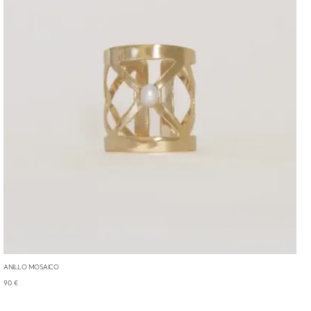
ANILLO MOSAICO
90
€