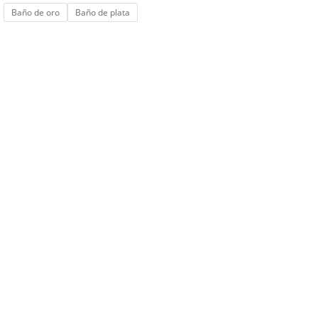
de
Baño de oro
Baño de plata
precios:
desde
135 €
hasta
150 €